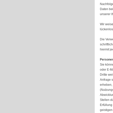
Nachfolge
Daten bei
unserer W
Wir weise
lückenlos
Die Verwe
schriftli
hiermit j
Persone
Sie könn
oder E-Ma
Dritte we
Anfrage s
erheben, 
(Nutzungs
Abwicklun
Stellen d
Erfüllung
geistigen 