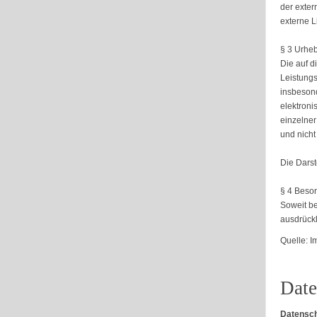
der exter
externe L
§ 3 Urheb
Die auf d
Leistungs
insbesond
elektroni
einzelner
und nicht
Die Darst
§ 4 Beso
Soweit b
ausdrückl
Quelle: 
Date
Datensch