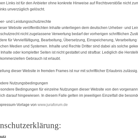
nen Links ist für den Anbieter ohne konkrete Hinweise auf Rechtsverstöße nicht z
inks unverzüglich gelöscht.
er- und Leistungsschutzrechte
ieser Website veröffentlichten Inhalte unterliegen dem deutschen Urheber- und L
schutzrecht nicht zugelassene Verwertung bedarf der vorherigen schriftlichen Zust
ere für Vervielfältigung, Bearbeitung, Übersetzung, Einspeicherung, Verarbeitun
schen Medien und Systemen. Inhalte und Rechte Dritter sind dabei als solche geke
 Inhalte oder kompletter Seiten ist nicht gestattet und strafbar. Lediglich die Hers
 kommerziellen Gebrauch ist erlaubt.
ellung dieser Website in fremden Frames ist nur mit schriftlicher Erlaubnis zulässig.
ndere Nutzungsbedingungen
esondere Bedingungen für einzelne Nutzungen dieser Website von den vorgenannt
ich darauf hingewiesen. In diesem Falle gelten im jeweiligen Einzelfall die bes
Impressum-Vorlage von
www.juraforum.de
nschutzerklärung:
utz