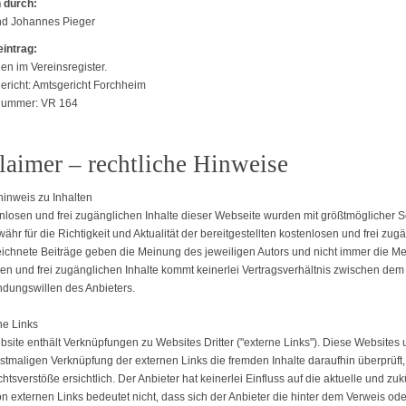
 durch:
nd Johannes Pieger
intrag:
en im Vereinsregister.
ericht: Amtsgericht Forchheim
nummer: VR 164
laimer – rechtliche Hinweise
inweis zu Inhalten
nlosen und frei zugänglichen Inhalte dieser Webseite wurden mit größtmöglicher So
ähr für die Richtigkeit und Aktualität der bereitgestellten kostenlosen und frei z
chnete Beiträge geben die Meinung des jeweiligen Autors und nicht immer die Mein
en und frei zugänglichen Inhalte kommt keinerlei Vertragsverhältnis zwischen dem
dungswillen des Anbieters.
ne Links
site enthält Verknüpfungen zu Websites Dritter ("externe Links"). Diese Websites u
rstmaligen Verknüpfung der externen Links die fremden Inhalte daraufhin überprüf
htsverstöße ersichtlich. Der Anbieter hat keinerlei Einfluss auf die aktuelle und zu
n externen Links bedeutet nicht, dass sich der Anbieter die hinter dem Verweis ode