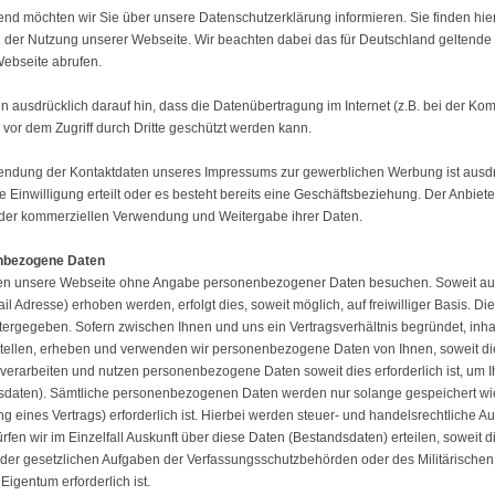
nd möchten wir Sie über unsere Datenschutzerklärung informieren. Sie finden hi
 der Nutzung unserer Webseite. Wir beachten dabei das für Deutschland geltende 
ebseite abrufen.
n ausdrücklich darauf hin, dass die Datenübertragung im Internet (z.B. bei der Ko
 vor dem Zugriff durch Dritte geschützt werden kann.
ndung der Kontaktdaten unseres Impressums zur gewerblichen Werbung ist ausdrüc
che Einwilligung erteilt oder es besteht bereits eine Geschäftsbeziehung. Der Anbi
eder kommerziellen Verwendung und Weitergabe ihrer Daten.
nbezogene Daten
en unsere Webseite ohne Angabe personenbezogener Daten besuchen. Soweit auf
il Adresse) erhoben werden, erfolgt dies, soweit möglich, auf freiwilliger Basis.
itergegeben. Sofern zwischen Ihnen und uns ein Vertragsverhältnis begründet, inhal
tellen, erheben und verwenden wir personenbezogene Daten von Ihnen, soweit dies
verarbeiten und nutzen personenbezogene Daten soweit dies erforderlich ist, u
daten). Sämtliche personenbezogenen Daten werden nur solange gespeichert wie 
g eines Vertrags) erforderlich ist. Hierbei werden steuer- und handelsrechtliche 
ürfen wir im Einzelfall Auskunft über diese Daten (Bestandsdaten) erteilen, soweit 
 der gesetzlichen Aufgaben der Verfassungsschutzbehörden oder des Militärische
Eigentum erforderlich ist.