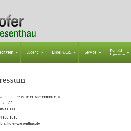
Kontakt
schaften
Jugend
Bilder & Co.
Service
Impressum
ressum
erein Andreas Hofer Wiesenthau e. V.
ausen 89
esenthau
 09199 1515
nfo ät hofer-wiesenthau.de