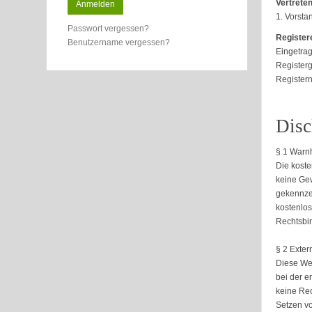
Vertreten
Anmelden
1. Vorsta
Passwort vergessen?
Registere
Benutzername vergessen?
Eingetrag
Registerg
Register
Disc
§ 1 Warnh
Die koste
keine Gew
gekennzei
kostenlos
Rechtsbin
§ 2 Exter
Diese Web
bei der e
keine Rec
Setzen vo